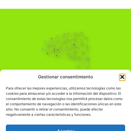
Pensamiento Crítico
Gestionar consentimiento
Para una acción solidaria.
Comprender el mundo para transformarlo.
Para ofrecer las mejores experiencias, utilizamos tecnologías como las
cookies para almacenar y/o acceder a la información del dispositivo. El
consentimiento de estas tecnologías nos permitirá procesar datos como
el comportamiento de navegación o las identificaciones únicas en este
Información Legal
sitio. No consentir o retirar el consentimiento, puede afectar
negativamente a ciertas características y funciones.
჻
Aviso legal
჻
Política de privacidad