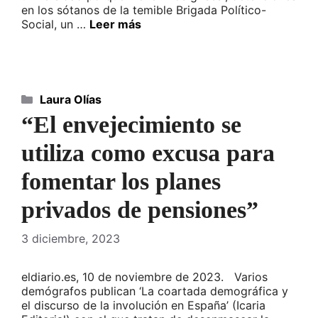
en los sótanos de la temible Brigada Político-
Social, un …
Leer más
Categorías
Laura Olías
“El envejecimiento se
utiliza como excusa para
fomentar los planes
privados de pensiones”
3 diciembre, 2023
eldiario.es, 10 de noviembre de 2023. Varios
demógrafos publican ‘La coartada demográfica y
el discurso de la involución en España’ (Icaria