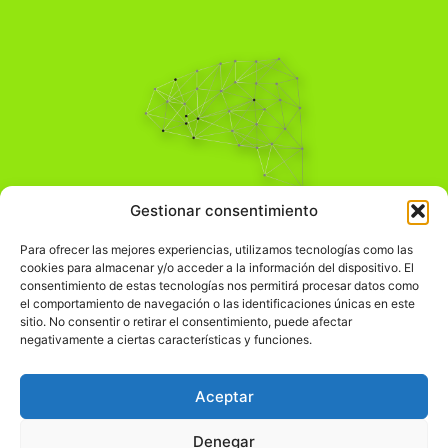
Pensamiento Crítico
Gestionar consentimiento
Para una acción solidaria.
Comprender el mundo para transformarlo.
Para ofrecer las mejores experiencias, utilizamos tecnologías como las
cookies para almacenar y/o acceder a la información del dispositivo. El
consentimiento de estas tecnologías nos permitirá procesar datos como
el comportamiento de navegación o las identificaciones únicas en este
Información Legal
sitio. No consentir o retirar el consentimiento, puede afectar
negativamente a ciertas características y funciones.
჻
Aviso legal
჻
Política de privacidad
Aceptar
჻
Política de cookies
Denegar