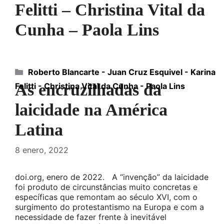
Felitti – Christina Vital da
Cunha – Paola Lins
Categorías
Roberto Blancarte - Juan Cruz Esquivel - Karina
As encruzilhadas da
Felitti - Christina Vital da Cunha - Paola Lins
laicidade na América
Latina
8 enero, 2022
doi.org, enero de 2022. A “invenção” da laicidade
foi produto de circunstâncias muito concretas e
específicas que remontam ao século XVI, com o
surgimento do protestantismo na Europa e com a
necessidade de fazer frente à inevitável