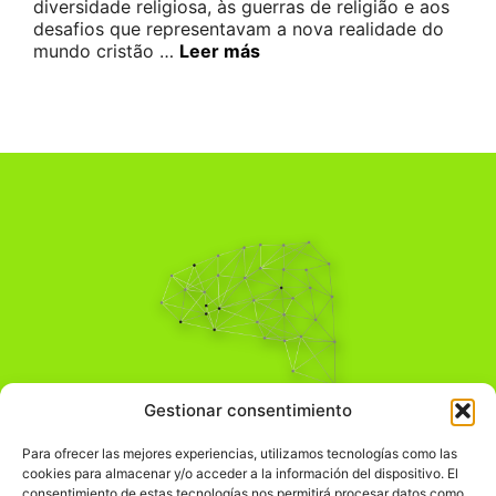
diversidade religiosa, às guerras de religião e aos
desafios que representavam a nova realidade do
mundo cristão …
Leer más
Pensamiento Crítico
Gestionar consentimiento
Para una acción solidaria.
Comprender el mundo para transformarlo.
Para ofrecer las mejores experiencias, utilizamos tecnologías como las
cookies para almacenar y/o acceder a la información del dispositivo. El
consentimiento de estas tecnologías nos permitirá procesar datos como