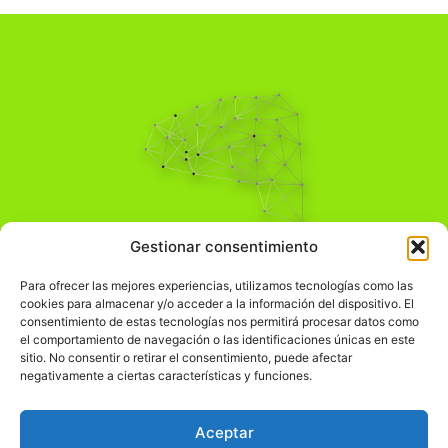
Pensamiento Crítico
Gestionar consentimiento
Para una acción solidaria.
Comprender el mundo para transformarlo.
Para ofrecer las mejores experiencias, utilizamos tecnologías como las
cookies para almacenar y/o acceder a la información del dispositivo. El
consentimiento de estas tecnologías nos permitirá procesar datos como
el comportamiento de navegación o las identificaciones únicas en este
Información Legal
sitio. No consentir o retirar el consentimiento, puede afectar
negativamente a ciertas características y funciones.
჻
Aviso legal
჻
Política de privacidad
Aceptar
჻
Política de cookies