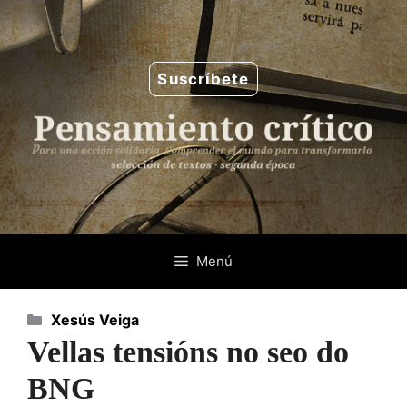
Saltar
al
contenido
Suscríbete
Menú
Categorías
Xesús Veiga
Vellas tensións no seo do
BNG