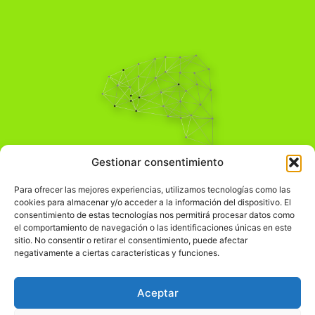
Pensamiento Crítico
Gestionar consentimiento
Para una acción solidaria.
Comprender el mundo para transformarlo.
Para ofrecer las mejores experiencias, utilizamos tecnologías como las
cookies para almacenar y/o acceder a la información del dispositivo. El
consentimiento de estas tecnologías nos permitirá procesar datos como
el comportamiento de navegación o las identificaciones únicas en este
Información Legal
sitio. No consentir o retirar el consentimiento, puede afectar
negativamente a ciertas características y funciones.
჻
Aviso legal
჻
Política de privacidad
Aceptar
჻
Política de cookies