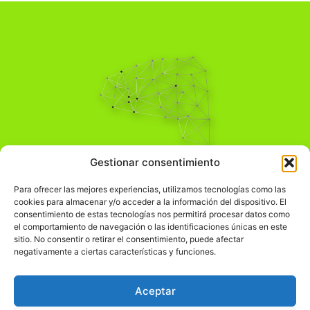
Pensamiento Crítico
Gestionar consentimiento
Para una acción solidaria.
Comprender el mundo para transformarlo.
Para ofrecer las mejores experiencias, utilizamos tecnologías como las
cookies para almacenar y/o acceder a la información del dispositivo. El
consentimiento de estas tecnologías nos permitirá procesar datos como
el comportamiento de navegación o las identificaciones únicas en este
Información Legal
sitio. No consentir o retirar el consentimiento, puede afectar
negativamente a ciertas características y funciones.
჻
Aviso legal
჻
Política de privacidad
Aceptar
჻
Política de cookies