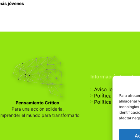
 más jóvenes
Información Legal
჻
Aviso legal
჻
Política de privaci
Para ofrecer
჻
almacenar y/
Política de cookies
Pensamiento Crítico
tecnologías
Para una acción solidaria.
identificaci
mprender el mundo para transformarlo.
afectar nega
A