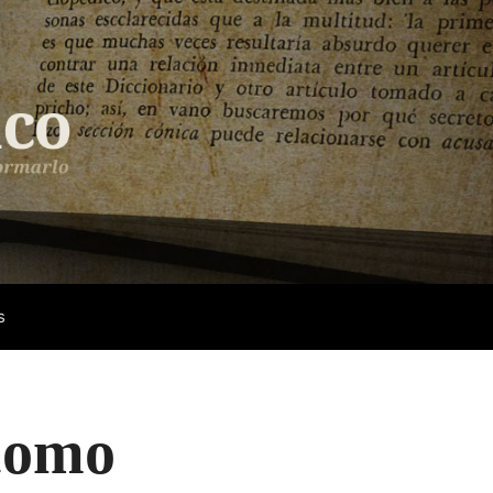
s
 como