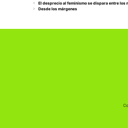
El desprecio al feminismo se dispara entre los
Desde los márgenes
Co