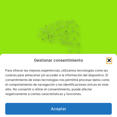
Pensamiento Crítico
Gestionar consentimiento
Para una acción solidaria.
Comprender el mundo para transformarlo.
Para ofrecer las mejores experiencias, utilizamos tecnologías como las
cookies para almacenar y/o acceder a la información del dispositivo. El
consentimiento de estas tecnologías nos permitirá procesar datos como
el comportamiento de navegación o las identificaciones únicas en este
Información Legal
sitio. No consentir o retirar el consentimiento, puede afectar
negativamente a ciertas características y funciones.
჻
Aviso legal
჻
Política de privacidad
Aceptar
჻
Política de cookies