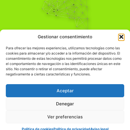
Pensamiento Crítico
Gestionar consentimiento
Para una acción solidaria.
Comprender el mundo para transformarlo.
Para ofrecer las mejores experiencias, utilizamos tecnologías como las
cookies para almacenar y/o acceder a la información del dispositivo. El
consentimiento de estas tecnologías nos permitirá procesar datos como
el comportamiento de navegación o las identificaciones únicas en este
Información Legal
sitio. No consentir o retirar el consentimiento, puede afectar
negativamente a ciertas características y funciones.
჻
Aviso legal
჻
Política de privacidad
Aceptar
჻
Política de cookies
Denegar
Ver preferencias
© pensamientocritico.org 2026
Política de cookies
Política de privacidad
Aviso legal