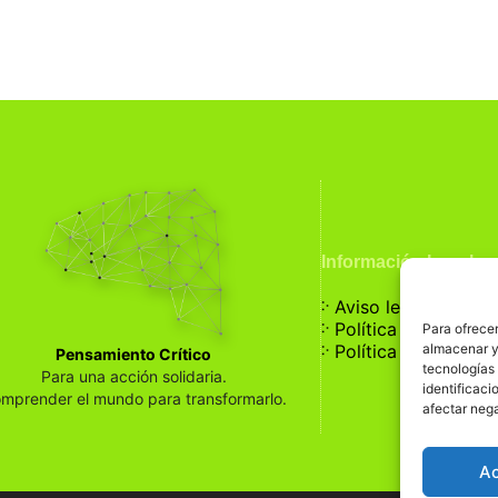
Información Legal
჻
Aviso legal
჻
Política de privaci
Para ofrecer
჻
almacenar y/
Política de cookies
Pensamiento Crítico
tecnologías
Para una acción solidaria.
identificaci
mprender el mundo para transformarlo.
afectar nega
A