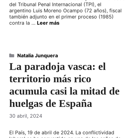
del Tribunal Penal Internacional (TPI), el
argentino Luis Moreno Ocampo (72 años), fiscal
también adjunto en el primer proceso (1985)
contra la …
Leer más
Categorías
Natalia Junquera
La paradoja vasca: el
territorio más rico
acumula casi la mitad de
huelgas de España
30 abril, 2024
El País, 19 de abril de 2024. La conflictividad