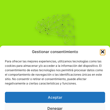
Pensamiento Crítico
Gestionar consentimiento
Para una acción solidaria.
Comprender el mundo para transformarlo.
Para ofrecer las mejores experiencias, utilizamos tecnologías como las
cookies para almacenar y/o acceder a la información del dispositivo. El
consentimiento de estas tecnologías nos permitirá procesar datos como
el comportamiento de navegación o las identificaciones únicas en este
Información Legal
sitio. No consentir o retirar el consentimiento, puede afectar
negativamente a ciertas características y funciones.
჻
Aviso legal
჻
Política de privacidad
Aceptar
჻
Política de cookies
Denegar