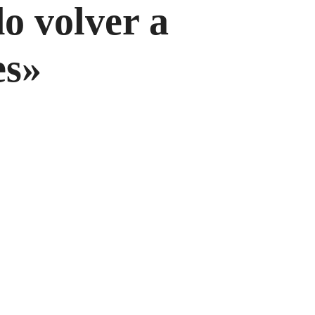
o volver a
es»