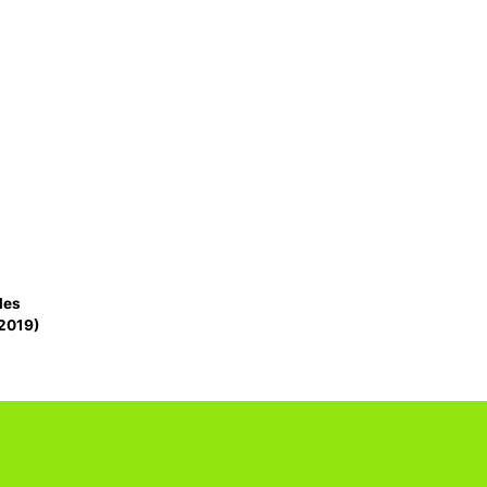
les
­2019)