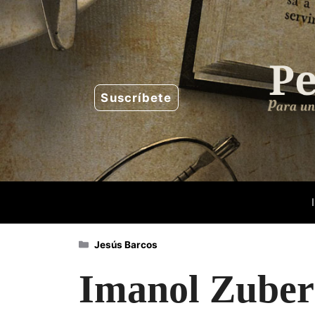
Saltar
al
contenido
Suscríbete
Categorías
Jesús Barcos
Imanol Zubero