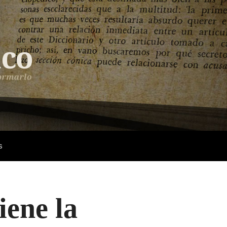
s
iene la