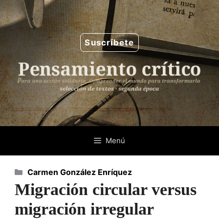
Saltar
al
contenido
Suscríbete
Menú
Categorías
Carmen González Enríquez
Migración circular versus
migración irregular