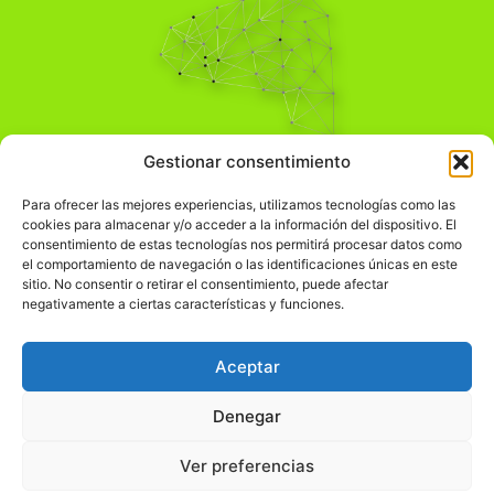
Pensamiento Crítico
Gestionar consentimiento
Para una acción solidaria.
Comprender el mundo para transformarlo.
Para ofrecer las mejores experiencias, utilizamos tecnologías como las
cookies para almacenar y/o acceder a la información del dispositivo. El
consentimiento de estas tecnologías nos permitirá procesar datos como
el comportamiento de navegación o las identificaciones únicas en este
Información Legal
sitio. No consentir o retirar el consentimiento, puede afectar
negativamente a ciertas características y funciones.
჻
Aviso legal
჻
Política de privacidad
Aceptar
჻
Política de cookies
Denegar
Ver preferencias