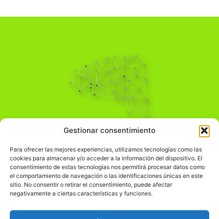
Pensamiento Crítico
Gestionar consentimiento
Para una acción solidaria.
Comprender el mundo para transformarlo.
Para ofrecer las mejores experiencias, utilizamos tecnologías como las
cookies para almacenar y/o acceder a la información del dispositivo. El
consentimiento de estas tecnologías nos permitirá procesar datos como
el comportamiento de navegación o las identificaciones únicas en este
Información Legal
sitio. No consentir o retirar el consentimiento, puede afectar
negativamente a ciertas características y funciones.
჻
Aviso legal
჻
Política de privacidad